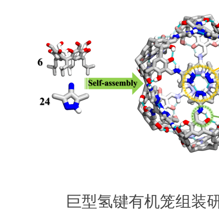
巨型氢键有机笼组装