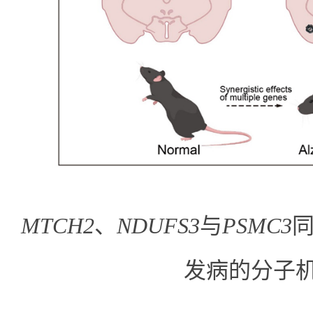
MTCH2
、
NDUFS3
与
PSMC3
发病的分子