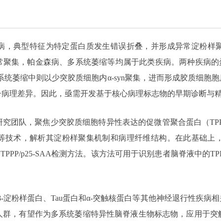
病，典型特征为特定蛋白质发生错误折叠，并形成异常淀粉样
）异常聚集，帕金森病、多系统萎缩等均属于此类疾病。两种疾病
系统萎缩中则以少突胶质细胞内α-syn聚集，进而形成胶质细
子病理差异。因此，亟需开发基于核心病理标志物的早期诊断与
究团队，聚焦少突胶质细胞特异性表达的促微管聚合蛋白（TPPP
等技术，解析其淀粉样聚集机制和病理纤维结构。在此基础上，
PPP/p25-SAA检测方法。该方法可用于识别患者脑脊液中的TP
方法对β-淀粉样蛋白、Tau蛋白和α-突触核蛋白等其他神经退行性
人群，有望作为多系统萎缩特异性脑脊液生物标志物，应用于突