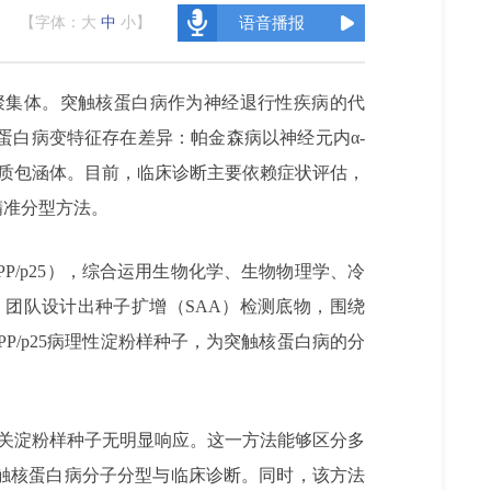
【字体：
大
中
小
】
语音播报
聚集体。突触核蛋白病作为神经退行性疾病的代
的蛋白病变特征存在差异：帕金森病以神经元内α-
胞胞质包涵体。目前，临床诊断主要依赖症状评估，
精准分型方法。
/p25），综合运用生物化学、生物物理学、冷
团队设计出种子扩增（SAA）检测底物，围绕
PP/p25病理性淀粉样种子，为突触核蛋白病的分
疾病相关淀粉样种子无明显响应。这一方法能够区分多
触核蛋白病分子分型与临床诊断。同时，该
方法