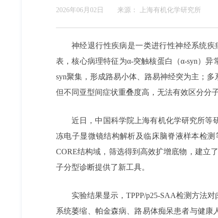
2026年06月02日
来源：
上海有机化学研究所
神经退行性疾病是一类进行性神经系统疾
表，核心病理特征为α-突触核蛋白（α-syn
syn聚集，形成路易小体、路易神经突为主；多
但不同亚型间症状重叠度高，无法有效区分分
近日，中国科学院上海有机化学研究所等研
冻电子显微镜结构解析及临床脑脊液样本检测
CORE结构域，筛选得到高效扩增底物，建立了T
子分型诊断提供了新工具。
实验结果显示，TPPP/p25-SAA检测
系统萎缩、帕金森病、路易体痴呆患者与健康