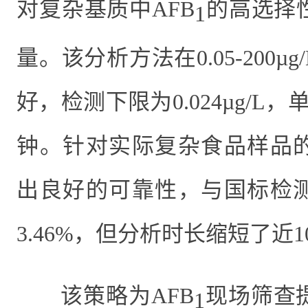
对复杂基质中
AFB
的高选择
1
量。该分析方法在
0.05
-
200µg
好，检测下限为
0.024µg/L
，
钟。针对实际复杂食品样品
出良好的可靠性，与国标检
3.46%
，但分析时长缩短了近
1
该策略为
AFB
现场筛查
1