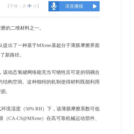
【字体：
大
中
小
】
语音播报
耐磨的二维材料之一。
提出了一种基于MXene基超分子薄膜摩擦界面
辟了新路径。
同，该动态氢键网络能充当可牺牲且可逆的弱耦合
生的结构空洞。这种独特的机制使得材料既能利用
磨损。
境湿度（50% RH）下，该薄膜摩擦系数可低
（CA-CS@MXene）在高可靠机械运动部件、