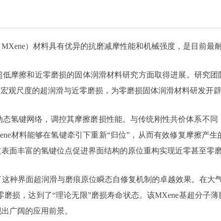
MXene）材料具有优异的抗磨减摩性能和机械强度，是目前最
低摩擦和近零磨损的固体润滑材料研究方面取得进展。研究团队
了宏观尺度的超润滑与近零磨损，为零磨损固体润滑材料研发开
了动态氢键网络，调控其摩擦磨损性能。与传统刚性共价体系不
ene材料能够在氢键牵引下重新“归位”，从而有效修复摩擦产
通过表面丰富的氢键位点促进界面结构的原位重构实现近零甚至零
这种界面超润滑与磨痕原位瞬态自修复机制的卓越效果。在大气环
近零磨损，达到了“理论无限”磨损寿命状态。该MXene基超分子薄膜
现出广阔的应用前景。