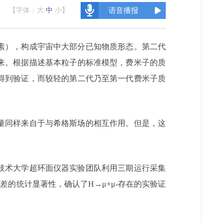
【字体：
大
中
小
】
语音播报
素），构成宇宙中大部分已知物质形态。第二代
来。根据描述基本粒子的标准模型，费米子的质
得到验证，而较轻的第二代乃至第一代费米子质
量同样来自于与希格斯场的相互作用。但是，这
技术大学超环面仪器实验团队利用三期运行采集
准差的统计显著性，确认了H→μ+μ-存在的实验证