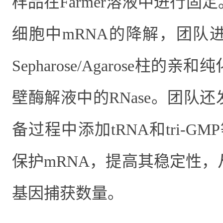
样品在
Farmer
溶液
中进行固定
细胞中
mRNA
的降解，团队
Sepharose/Agarose
柱的亲和纯
壁酶解液中的
RNase
。团队还
备过程中添加
tRNA
和
tri-GMP
保护
mRNA
，提高其稳定性，
基因捕获数量
。