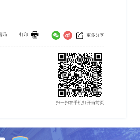
曹旸
打印
更多分享
扫一扫在手机打开当前页