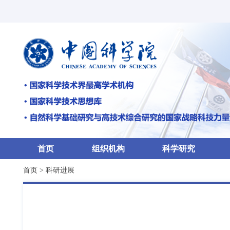
首页
组织机构
科学研究
首页
>
科研进展