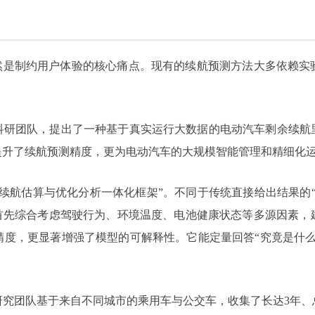
依然是制约用户体验的核心痛点。现有的续航预测方法大多依赖实
科研团队，提出了一种基于真实运行大数据的电动汽车剩余续航
提升了续航预测精度，更为电动汽车的大规模智能管理和精细化
续航估算与优化分析一体化框架”。不同于传统直接给出结果的
：首先综合考虑驾驶行为、环境温度、电池健康状态等多源因素，
精度，更显著增强了模型的可解释性。它能定量回答“究竟是什么
究团队基于来自不同城市的乘用车与公交车，收集了长达3年、