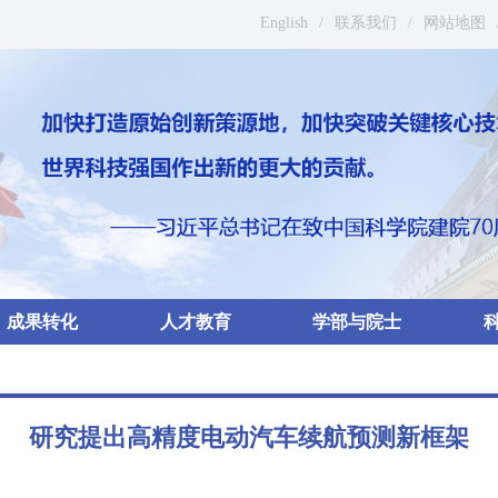
English
/
联系我们
/
网站地图
成果转化
人才教育
学部与院士
研究提出高精度电动汽车续航预测新框架