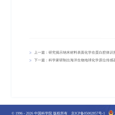
上一篇：研究揭示纳米材料表面化学在蛋白腔体识
下一篇：科学家研制出海洋生物地球化学原位传感
© 1996 -
2026
中国科学院 版权所有
京ICP备05002857号-1