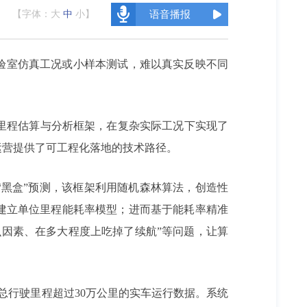
【字体：
大
中
小
】
语音播报
验室仿真工况或小样本测试，难以真实反映不同
里程估算与分析框架，在复杂实际工况下实现了
运营提供了可工程化落地的技术路径。
“黑盒”预测，该框架利用随机森林算法，创造性
建立单位里程能耗率模型；进而基于能耗率精准
因素、在多大程度上吃掉了续航”等问题，让算
总行驶里程超过30万公里的实车运行数据。系统