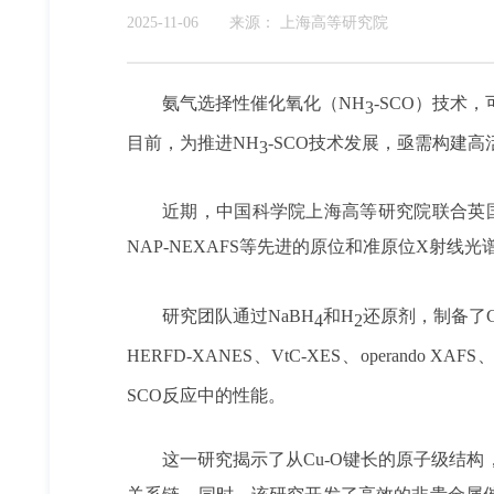
2025-11-06
来源：
上海高等研究院
氨气选择性催化氧化（
NH
-SCO
）技术，
3
目前，为推进NH
-SCO技术发展，亟需构建高
3
近期，中国科学院上海高等研究院联合英
NAP-NEXAFS等
先进的原位和准原位X射线光
研究团队通过
NaBH
和H
还原剂，制备了
4
2
HERFD-XANES、VtC-XES、operando 
SCO反应中的性能。
这一研究揭示了从
Cu-O键长的
原子级结构