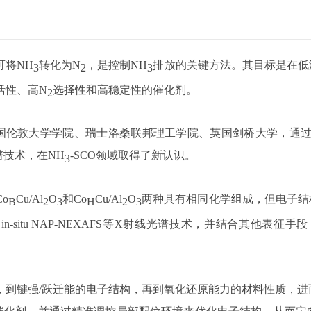
可将NH
转化为N
，是控制
NH
排放的关键方法。其目标是在低
3
2
3
活性、高N
选择性和高稳定性的催化剂。
2
国伦敦大学学院、瑞士洛桑联邦理工学院、英国剑桥大学，通
谱技术，在NH
-SCO领域取得了新认识。
3
Co
Cu/Al
O
和Co
Cu/Al
O
两种具有相同化学组成，但电子结
B
2
3
H
2
3
XAFS、in-situ NAP-NEXAFS等X射线光谱技术，并结合其他表征
，到
键强/跃迁能的
电子结构，再到
氧化还原能力的
材料性质，进