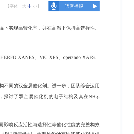
【字体：
大
中
小
】
语音播报
温下实现高转化率，并在高温下保持高选择性。
过
HERFD-XANES、VtC-XES、operando XAFS、
构不同的双金属催化剂。进一步，团队综合运用
手段，探讨了
双金属催化剂
的电子结构及其在NH
-
3
而影响
反应活性与选择性等
催化性能的完整构效