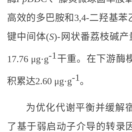
高效的多巴胺和
3,4-
二羟基苯
键中间体
(
S
)-
网状番荔枝碱产
-1
17.76 μg·g
干重。在下游酶
-1
积累达
2.60 μg·g
。
为优化代谢平衡并缓解
了基于弱启动子介导的转录