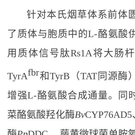
针对本氏烟草体系前体
了质体与胞质中的
L-
酪氨酸
用质体信号肽
Rs1A
将大肠杆
fbr
TyrA
和
TyrB
（
TAT
同源酶
增强
L-
酪氨酸合成通量。同
菜酪氨酸羟化酶
Bv
CYP76AD5
酶
Pp
DDC
、藤黄微球菌单胺