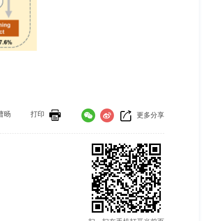
曹旸
打印
更多分享