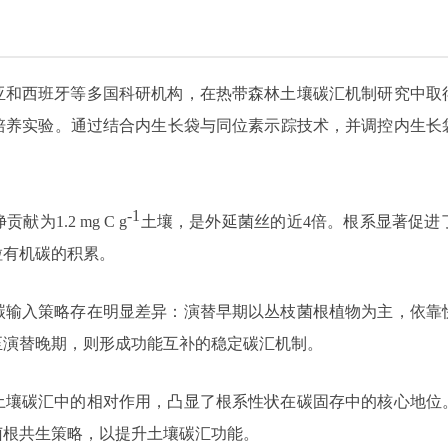
亚和西班牙等多国科研机构，在热带森林土壤碳汇机制研究中取
培养实验。通过结合内生长袋与同位素示踪技术，并调控内生长
-1
1.2 mg C g
土壤，是外延菌丝的近4倍。根系显著促进
粒有机碳的积累。
碳输入策略存在明显差异：演替早期以丛枝菌根植物为主，依靠
至演替晚期，则形成功能互补的稳定碳汇机制。
土壤碳汇中的相对作用，凸显了根系性状在碳固存中的核心地位
菌根共生策略，以提升土壤碳汇功能。