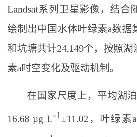
Landsat
系列卫星影像，结合
绘制出中国水体叶绿素
a
数据
和坑塘共计
24,149
个，按照湖
素
a
时空变化及驱动
机制
。
在国家尺度上，平均湖
-1
16.68 µg L
±11.02
，叶绿素
a