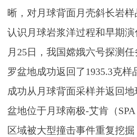
晰
，
对月球背面月壳斜长岩样
认识月球岩浆洋过程和早期演
月
25
日，
我国嫦娥六号探测任
罗盆地成功返回了
1935.3
克样
成功从月球背面采样并返回地
盆地位于月球南极
-
艾肯（
SPA
区域被大型撞击事件重复挖掘