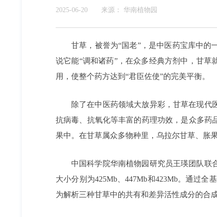
2025-06-20
来源：
华南植物园
甘草，被誉为“国老”，是中医药宝库中
说它能“调和诸药”，在众多经典方剂中，甘草
用，使整个药方达到“君臣佐使”的完美平衡。
除了在中医药领域大放异彩，甘草在现代
抗病毒、抗氧化等丰富的药理功效，是众多药
果中。在甘草属众多物种里，乌拉尔甘草、胀
中国科学院华南植物园研究员王瑛团队联
大小分别为425Mb、447Mb和423Mb。
通过全基
为解析三种甘草中的共有和差异活性成分的合