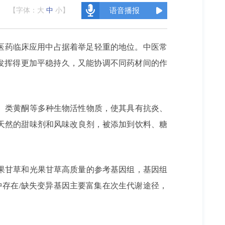
【字体：
大
中
小
】
语音播报
医药临床应用中占据着举足轻重的地位。中医常
效发挥得更加平稳持久，又能协调不同药材间的作
、类黄酮等多种生物活性物质，使其具有抗炎、
天然的甜味剂和风味改良剂，被添加到饮料、糖
果甘草和光果甘草高质量的参考基因组，基因组
存在/缺失变异基因主要富集在次生代谢途径，