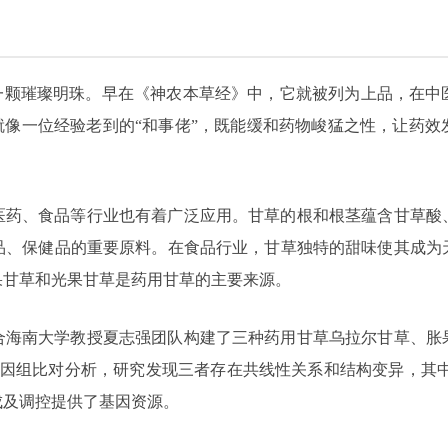
的一颗璀璨明珠。早在《神农本草经》中，它就被列为上品，在中
就像一位经验老到的“和事佬”，既能缓和药物峻猛之性，让药
医药、食品等行业也有着广泛应用。甘草的根和根茎蕴含甘草酸
品、保健品的重要原料。在食品行业，甘草独特的甜味使其成为
果甘草和光果甘草是药用甘草的主要来源。
合海南大学教授夏志强团队构建了三种药用甘草乌拉尔甘草、胀
因组比对分析，研究发现三者存在共线性关系和结构变异，其中
成及调控提供了基因资源。