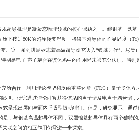
超导机理是凝聚态物理领域的核心课题之一。继铜基、铁基高温超导体
高压下接近80K的超导转变温度，将镍基超导体的临界温度（T
转变。这一系列进展标志着高温超导研究迈入“镍基时代”。尽管
特别是电子-声子耦合在该体系中的作用尚未被充分认识。特别
究所合作，利用理论模型和泛函重整化群（FRG）量子多体方
的影响。研究通过理论计算获得体系的声子谱及电声子耦合谱，
模式呈现出层间与面内呼吸型振动特征。但是，研究显示，通过
的是，与铜基高温超导体不同，双层镍基超导体具有两个独特的
与电子关联之间的相互作用仍需进一步探索。