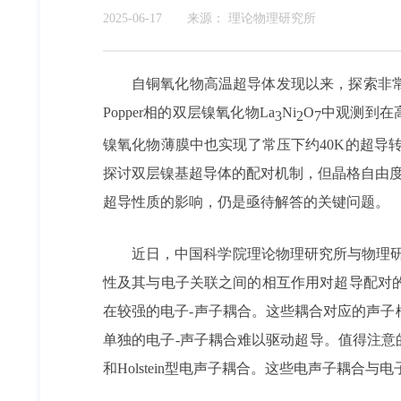
2025-06-17
来源：
理论物理研究所
自铜氧化物高温超导体发现以来，探索非常规
Popper相的双层镍氧化物La
Ni
O
中观测到在
3
2
7
镍氧化物薄膜中也实现了常压下约40K的超导
探讨双层镍基超导体的配对机制，但晶格自由度
超导性质的影响，仍是亟待解答的关键问题。
近日，中国科学院理论物理研究所与物理研
性及其与电子关联之间的相互作用对超导配对
在较强的电子-声子耦合。这些耦合对应的声子
单独的电子-声子耦合难以驱动超导。值得注意
和Holstein型电声子耦合。这些电声子耦合