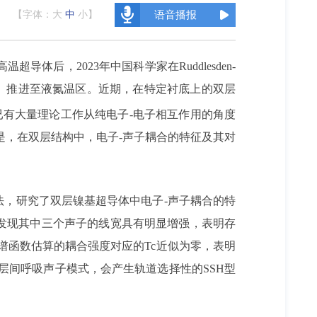
【字体：
大
中
小
】
语音播报
后，2023年中国科学家在Ruddlesden-
c）推进至液氮温区。近期，在特定衬底上的双层
已有大量理论工作从纯电子-电子相互作用的角度
是，在双层结构中，电子-声子耦合的特征及其对
法，研究了双层镍基超导体中电子-声子耦合的特
发现其中三个声子的线宽具有明显增强，表明存
谱函数估算的耦合强度对应的Tc近似为零，表明
层间呼吸声子模式，会产生轨道选择性的SSH型