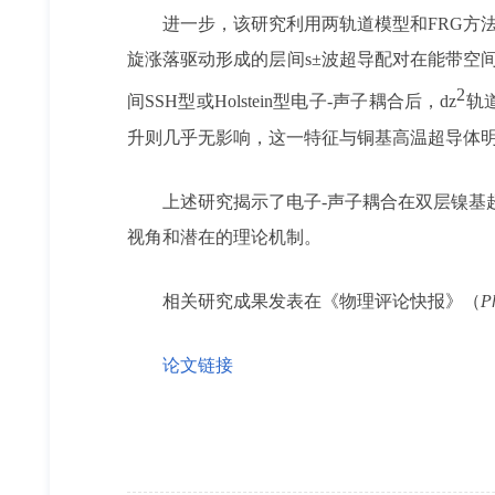
进一步，该研究利用两轨道模型和FRG方
旋涨落驱动形成的层间s±波超导配对在能带空
2
间SSH型或Holstein型电子-声子耦合后，dz
轨
升则几乎无影响，这一特征与铜基高温超导体
上述研究揭示了电子-声子耦合在双层镍基
视角和潜在的理论机制。
相关研究成果发表在《物理评论快报》（
P
论文链接