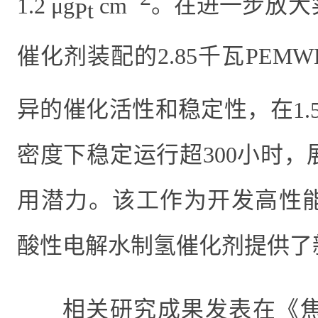
1.2 μg
cm
。在进一步放大
Pt
催化剂装配的
2.85
千瓦
PEMW
异的催化活性和稳定性，在
1.
密度下稳定运行超
300
小时，
用潜力。该工作为开发高性
酸性电解水制氢催化剂提供了
相关研究成果
发表在《