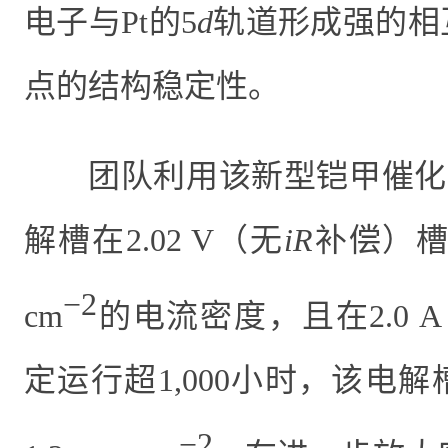
电子与
Pt
的
5
d
轨道形成强的相
点的结构稳定性。
团队利用该新型铠甲催化
解槽在
2.02 V
（无
iR
补偿）
−2
cm
的电流密度，且在
2.0 A
定运行超
1,000
小时，该电解
−2