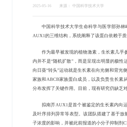
2025-05-16
来源：
中国科学技术大学
中国科学技术大学生命科学与医学部孙林
AUX1的三维结构，系统阐释了该蛋白依赖于
作为最早被发现的植物激素，生长素几乎
内并不是“随机扩散”，而是呈现出明显的极
向日葵“转头”运动就是生长素在向光侧和背光
家族和ABCB家族蛋白成员，以及负责生长素
分布发挥了关键作用。目前，现有研究仍缺乏对介
拟南芥AUX1是首个被鉴定的生长素内
及叶序排列异常等表型。该团队搭建了基于放
子浓度的影响，并被此前报道的小分子抑制剂C