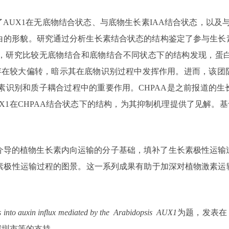
AUX1在无底物结合状态、与底物生长素IAA结合状态，以及与
族蛋白的形貌。研究通过分析生长素结合状态的结构鉴定了参与生
，研究比较无底物结合和底物结合不同状态下的结构发现，蛋
侧链存在较大偏转，暗示其在底物识别过程中发挥作用。进而，该
长素识别和质子耦合过程中的重要作用。CHPAA是之前报道的
X1在CHPAA结合状态下的结构，为其抑制机理提供了见解。基
家族介导的植物生长素内向运输的分子基础，填补了生长素极性运
长素极性运输过程的图景。这一系列成果有助于加深对植物激素
ts into auxin influx mediated by the Arabidopsis AUX1
为题，发表在
深圳市等的支持。