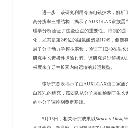
进一步，该研究利用冷冻电镜技术，解析了
高分辨率三维结构，揭示了AUX1/LAX家
理学分析验证了这些位点的重要性。特别的是
化，尤其是第249位的组氨酸残基H249，
展了分子动力学模拟实验，验证了H249在生
研究生长素极性运输过程。该研究通过解析AU
梯度来介导生长素内向运输的转运模型。
该研究首次揭示了由AUX1/LAX蛋白
白PIN1的研究，该团队从分子层面绘制了生
的小分子调控剂奠定基础。
5月15日，相关研究成果以
Structural insigh
学基金委、教育部、中国科学院以及安徽省和