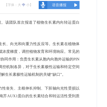
【字体：
大
中
小
】
语音播报
破。该团队首次报道了植物生长素内向转运蛋白
生长、向光和向重力性反应等。生长素在植物体
成浓度梯度，调控植物发育和环境响应。常见的
协同作用：负责生长素从胞内向胞外运输的PIN
和调控机制各异，对于生长素极性运输和特定空间
理解生长素极性运输机制的关键“缺口”。
力性丧失、主根伸长抑制、下胚轴向光性受损以
芥AUX1蛋白的生长素结合和转运活性受到质