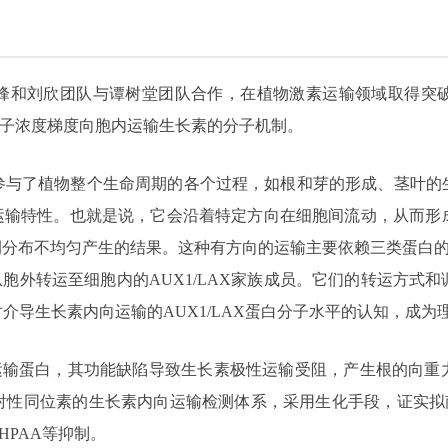
峰和刘欣团队与谭树堂团队合作，在植物激素运输领域取得突
质子浓度梯度向胞内运输生长素的分子机制。
参与了植物整个生命周期的各个过程，如根和芽的形成、茎叶的
性运输特性。也就是说，它会沿着特定方向在细胞间流动，从而形
侧分布不均匀产生的结果。这种有方向的运输主要依赖三类蛋白的
从胞外转运至细胞内的AUX1/LAX家族成员。它们的转运方式
导生长素内向运输的AUX1/LAX蛋白分子水平的认知，成为
向运输蛋白，其功能缺陷导致生长素极性运输受阻，产生根的向重
射性同位素的生长素内向运输检测体系，采用生化手段，证实拟南
HPAA等抑制。