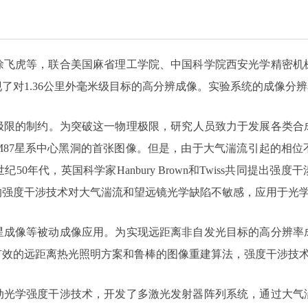
徐飞虎等，联合美国麻省理工学院、中国科学院西安光学精密机
了对1.36公里外毫米级目标的高分辨成像。实验系统的成像分辨
限的制约。为突破这一物理极限，研究人员致力于发展各类合成
M87星系中心黑洞的首张图像。但是，由于大气湍流引起的相位
0年代，英国科学家Hanbury Brown和Twiss共同提出强
的强度干涉技术对大气湍流和望远镜光学缺陷不敏感，应用于光
星成像等被动成像应用。为实现远距离非自发光目标的高分辨率
有效的远距离热光照明方案和鲁棒的图像重建算法，强度干涉技
动光学强度干涉技术，开发了多激光发射器阵列系统，通过大气