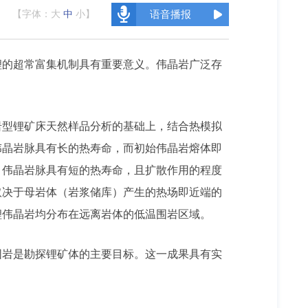
【字体：
大
中
小
】
语音播报
锂的超常富集机制具有重要意义。伟晶岩广泛存
？
岩型锂矿床天然样品分析的基础上，结合热模拟
伟晶岩脉具有长的热寿命，而初始伟晶岩熔体即
，伟晶岩脉具有短的热寿命，且扩散作用的程度
取决于母岩体（岩浆储库）产生的热场即近端的
锂伟晶岩均分布在远离岩体的低温围岩区域。
围岩是勘探锂矿体的主要目标。这一成果具有实