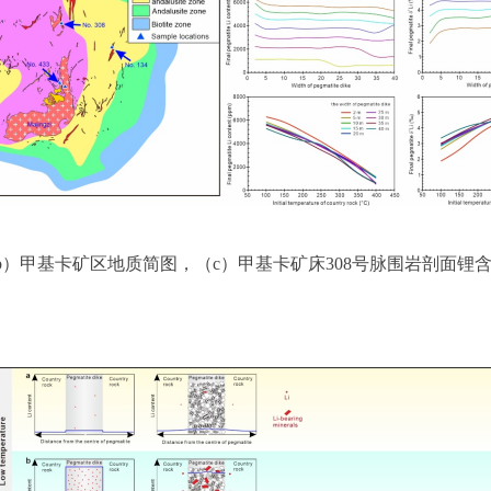
b）甲基卡矿区地质简图，（c）甲基卡矿床308号脉围岩剖面锂