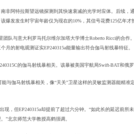
后，南非阿特拉斯望远镜探测到其快速衰减的光学对应体。后续，
该爆发发生时宇宙年龄仅为现在的10%，其信号花费125亿年才
星团队与意大利罗马托尔维尔加塔大学博士Roberto Ricci的合作。R
月的射电观测证实EP240315a能量输出符合伽马射线暴特征。
240315C的伽马射线暴相关。该暴被美国宇航局Swift-BAT和俄罗斯
与伽马射线暴相关，像“天关”卫星这样的灵敏监测器能精准定位它们。
现，但EP240315a却提前了超过六分钟。“如此长的延迟前所
。”北京师范大学教授高鹤强调。