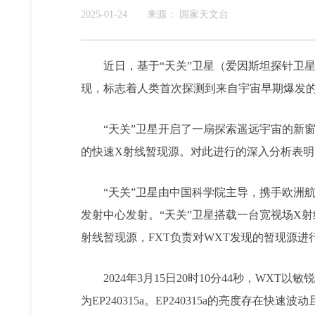
2025-01-24
来源：
国家天文台
近日，基于“天关”卫星（爱因斯坦探针卫
现，标志着人类首次探测到来自宇宙早期爆发
“天关”卫星开启了一扇探索遥远宇宙的新
的快速X射线暂现源。对此进行的深入分析表
“天关”卫星由中国科学院主导，携手欧洲航
发射中心发射。“天关”卫星搭载一台宽视场X射
射线暂现源，FXT负责对WXT发现的暂现源
2024年3月15日20时10分44秒，W
为EP240315a。EP240315a的亮度存