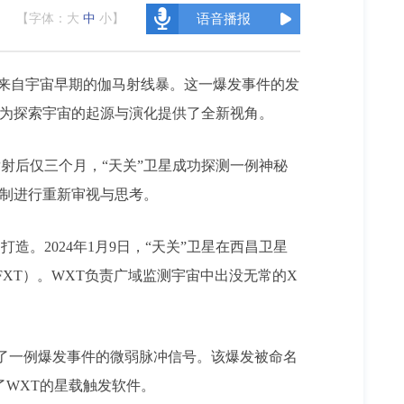
【字体：
大
中
小
】
语音播报
例来自宇宙早期的伽马射线暴。这一爆发事件的发
更为探索宇宙的起源与演化提供了全新视角。
发射后仅三个月，
“天关”卫星成功探测一例神秘
制进行重新审视与思考。
。2024年1月9日，“天关”卫星在西昌卫星
FXT）。WXT负责广域监测宇宙中出没无常的X
捕捉到了一例爆发事件的微弱脉冲信号。该爆发被命名
计了WXT的星载触发软件。