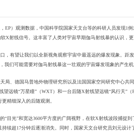
星，EP）观测数据，中国科学院国家天文台等的科研人员发现1
的软X射线信号。这丰富了人类对宇宙早期伽马射线暴的认识，
窗口，有望让我们以全新视角观察宇宙中最遥远的爆发现象。距
明，我们可能需要对伽马射线暴这一壮观的宇宙爆发现象的产生机
天局、德国马普地外物理研究所以及法国国家空间研究中心共同打造
线望远镜“万星瞳”（WXT）和一台后随X射线望远镜“风行天”（
进行更精细深入的后随观测。
XT以敏锐的“目光”和宽达3600平方度的广阔视野，在软X射线波段
在快速波动且持续超17分钟后逐渐消失。同时，国家天文台研究员刘元设