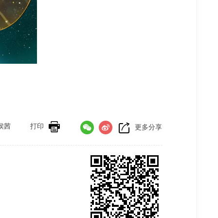
侯茜
打印
更多分享