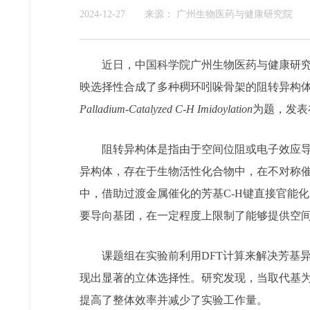
2024-12-27
来源：
广州生物医药与健康研究院
近日，中国科学院广州生物医药与健康研究
映选择性合成了多种稠环吲哚骨架的阻转异构
Palladium-Catalyzed C-H Imidoylation
为题，发表
阻转异构体是指由于空间位阻或电子效应
异构体，存在于生物活性化合物中，在不对称
中，借助过渡金属催化的芳基C-H键直接官能
要导向基团，在一定程度上限制了能够提供空
课题组在实验前利用DFT计算来解决芳基
现出显著的立体选择性。研究发现，当取代基为
提高了整体效率并减少了实验工作量。