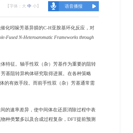
【字体：
大
中
小
】
语音播报
催化吲哚芳基异腈的C-H亚胺基环化反应，对
ndole-Fused N-Heteroaromatic Frameworks through
映体特征。轴手性双（杂）芳基作为重要的阻转
）芳基阻转异构体研究取得进展。在各种策略
构体的有效手段。而前手性双（杂）芳基通常需
之间的速率差异，使中间体在还原消除过程中表
物种类繁多以及合成过程复杂，DFT提前预测