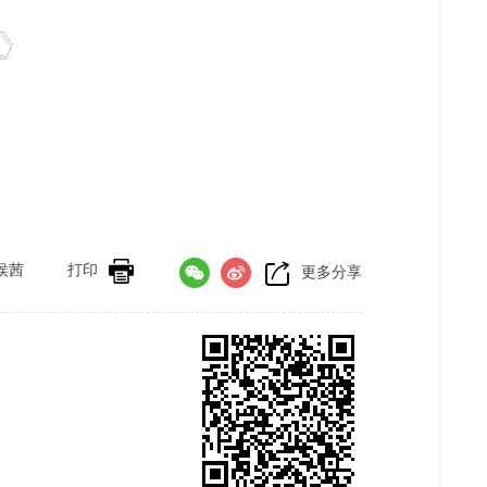
侯茜
打印
更多分享