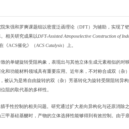
院朱强和罗爽课题组以密度泛函理论（DFT）为辅助，实现了钯
体。相关研究成果以
DFT-Assisted Atroposelective Construction of I
在《ACS催化》（
ACS Catalysis
）上。
导致的单键旋转受阻构象，表现出与其他立体生成元素相似的对
催化和功能材料领域具有重要应用。近年来，不对称合成双（杂
化，被认为是将自由旋转的双（杂）芳基转化为旋转受限阻转异
间位阻的取代基的多样性。
异腈手性控制的相关问题。研究通过扩大差向异构化与还原消除
三甲基硅基醚时，产物的立体选择性能够得到有效控制。由于底