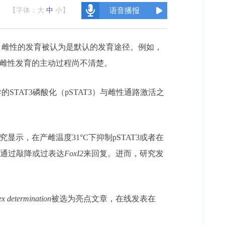
【字体：
大
中
小
】
语音播报
，雌性的发育被认为是默认的发育途径。例如，
雌性发育的主动过程尚不清楚。
AT3磷酸化（pSTAT3）与雌性通路激活之
示，在产雌温度31°C下抑制pSTAT3或者在
分别通过敲降或过表达
FoxI2
来回复。进而，研究发
ex determination
被选为亮点文章，在线发表在