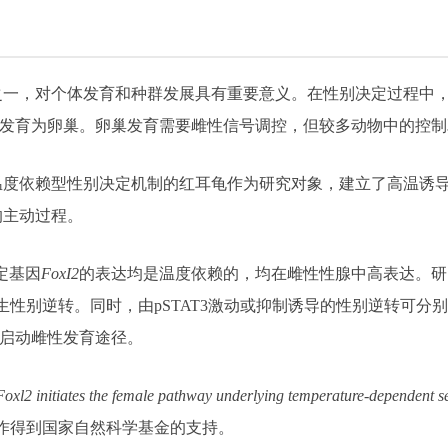
之一，对个体发育和种群发展具有重要意义。在性别决定过程中
腺发育为卵巢。卵巢发育需要雌性信号调控，但较多动物中的控制
依赖型性别决定机制的红耳龟作为研究对象，建立了高温诱导的ST
的主动过程。
定基因
FoxI2
的表达均是温度依赖的，均在雌性性腺中高表达。研究显
胎发生性别逆转。同时，由pSTAT3激动或抑制诱导的性别逆转可
启动雌性发育途径。
Foxl2 initiates the female pathway underlying temperature-dependent s
作得到国家自然科学基金的支持。