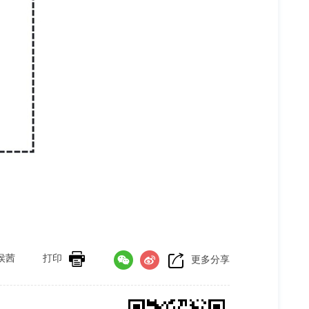
侯茜
打印
更多分享