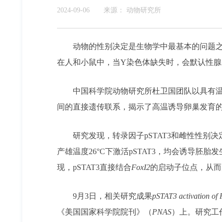
2024-09-06
来源：
动物研究所
动物的性别决定是生物学中最基本的问题
在人和小鼠中，当Y染色体缺失时，会默认性
中国科学院动物研究所杜卫国团队以具有温度
间的直接遗传联系，揭示了高温诱导卵巢发育
研究发现，转录因子pSTAT3和雌性性别决
产雄温度26°C下激活pSTAT3，均会诱导胚
现，pSTAT3直接结合
FoxI2
的启动子位点，从而
9月3日，相关研究成果
pSTAT3 activation of 
《美国国家科学院院刊》（
PNAS
）上。研究工