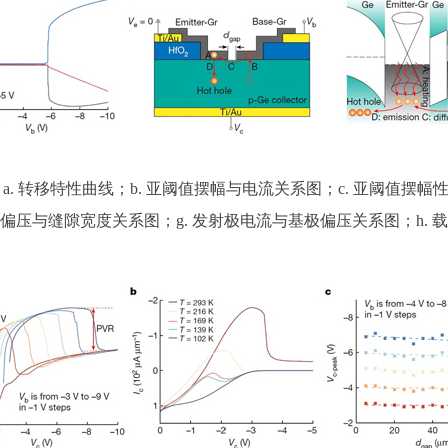
a. 转移特性曲线；b. 亚阈值摆幅与电流关系图；c. 亚阈值摆幅
偏压与缝隙宽度关系图；g. 发射极电流与基极偏压关系图；h. 