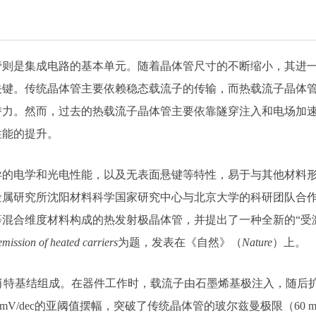
管则是集成电路的基本单元。随着晶体管尺寸的不断缩小，其进
关键。传统晶体管主要依赖稳态载流子的传输，而热载流子晶体
潜力。然而，过去的热载流子晶体管主要依靠隧穿注入和电场加
性能的提升。
异的电学和光电性能，以及无表面悬键等特性，易于与其他材料
金属研究所沈阳材料科学国家研究中心与北京大学的科研团队合
混合维度材料构成的热发射极晶体管，并提出了一种全新的“受激
emission of heated carriers
为题，发表在《自然》（
Nature
）上。
”肖特基结组成。在器件工作时，载流子由石墨烯基极注入，随后
V/dec的亚阈值摆幅，突破了传统晶体管的玻尔兹曼极限（60 