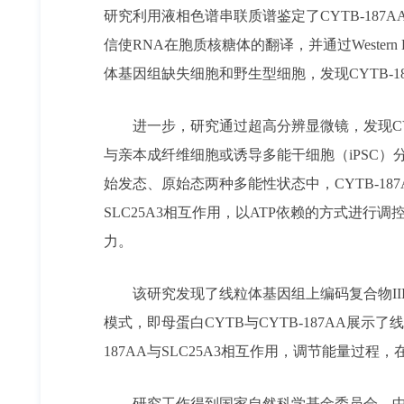
研究利用液相色谱串联质谱鉴定了CYTB-187A
信使RNA在胞质核糖体的翻译，并通过Western
体基因组缺失细胞和野生型细胞，发现CYTB-1
进一步，研究通过超高分辨显微镜，发现CY
与亲本成纤维细胞或诱导多能干细胞（iPSC）分化
始发态、原始态两种多能性状态中，CYTB-18
SLC25A3相互作用，以ATP依赖的方式进行调
力。
该研究发现了线粒体基因组上编码复合物II
模式，即母蛋白CYTB与CYTB-187AA展示
187AA与SLC25A3相互作用，调节能量过
研究工作得到国家自然科学基金委员会、