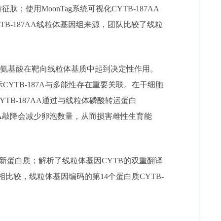
使用MoonTag系统可视化CYTB-187AA
CYTB-187AA线粒体基因组来源，团队比较了线粒
7个氨基酸在靶向线粒体基质中起到决定性作用。
示CYTB-187A与多能性存在重要关联。在干细胞
TB-187AA通过与线粒体磷酸转运蛋白
87AA敲降会减少卵泡数量，从而损害雌性生育能
全新蛋白质；解析了
线粒体基因CYTB的双重翻译
白相比较，线粒体基因编码的第14个蛋白质CYTB-