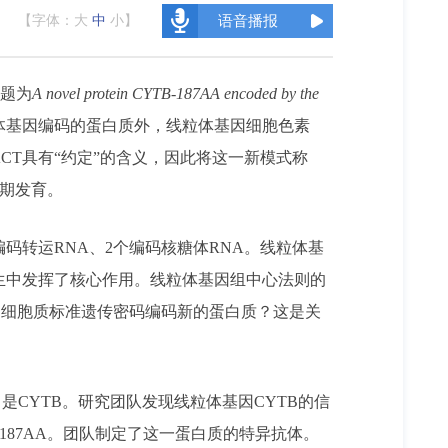
【字体：
大
中
小
】
语音播报
题为
A novel protein CYTB-187AA encoded by the
体基因编码的蛋白质外，线粒体基因细胞色素
PACT具有“约定”的含义，因此将这一新模式称
早期发育。
编码转运RNA、2个编码核糖体RNA。线粒体基
生中发挥了核心作用。线粒体基因组中心法则的
用细胞质标准遗传密码编码新的蛋白质？这是关
是CYTB。研究团队发现线粒体基因CYTB的信
187AA。团队制定了这一蛋白质的特异抗体。