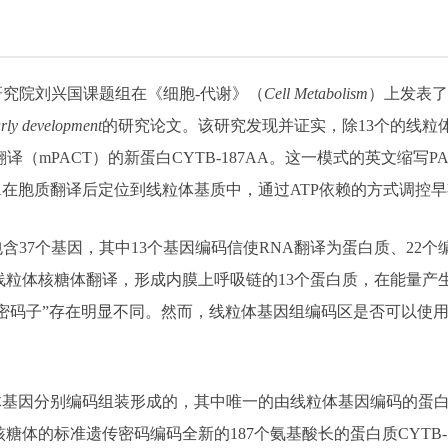
研究院刘兴国课题组在《细胞-代谢》（
Cell Metabolism
）上发表了
rly development
的研究论文。该研究发现并证实，除13个的线粒
译（mPACT）的新蛋白CYTB-187AA。这一模式的英文缩写
7AA在胞质翻译后定位到线粒体基质中，通过ATP依赖的方式调控
37个基因，其中13个基因编码信使RNA翻译为蛋白质、22个
线粒体核糖体翻译，形成内膜上呼吸链的13个蛋白质，在能量产
密码子”存在明显不同。然而，线粒体基因组编码区是否可以使
体基因分别编码组装形成的，其中唯一的由线粒体基因编码的蛋白
糖体的标准遗传密码编码全新的187个氨基酸长的蛋白质CYTB-