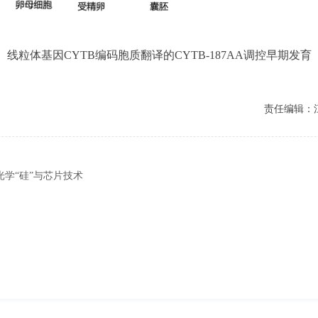
线
粒体基因
CYTB
编码胞质翻译的CYTB-187AA调
控
早期发育
责任编辑：
学“硅”与芯片技术