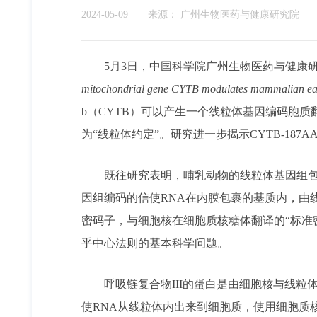
2024-05-09
来源：
广州生物医药与健康研究院
5月3日，中国科学院广州生物医药与健康
mitochondrial gene CYTB modulates mammalian ea
b（CYTB）可以产生一个线粒体基因编码胞质翻
为“线粒体约定”。研究进一步揭示CYTB-18
既往研究表明，哺乳动物的线粒体基因组包含
因组编码的信使RNA在内膜包裹的基质内，由
密码子，与细胞核在细胞质核糖体翻译的“标准
乎中心法则的基本科学问题。
呼吸链复合物III的蛋白是由细胞核与线粒
使RNA从线粒体内出来到细胞质，使用细胞质核