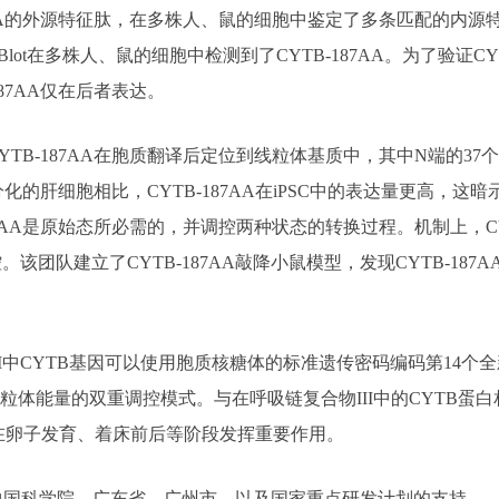
A的外源特征肽，在多株人、鼠的细胞中鉴定了多条匹配的内源特征肽；
 Blot在多株人、鼠的细胞中检测到了CYTB-187AA。为了验证
87AA仅在后者表达。
TB-187AA在胞质翻译后定位到线粒体基质中，其中N端的3
的肝细胞相比，CYTB-187AA在iPSC中的表达量更高，这暗
7AA是原始态所必需的，并调控两种状态的转换过程。机制上，CY
控。该团队建立了CYTB-187AA敲降小鼠模型，发现CYTB-1
I中CYTB基因可以使用胞质核糖体的标准遗传密码编码第14个
了线粒体能量的双重调控模式。与在呼吸链复合物III中的CYTB蛋
程，在卵子发育、着床前后等阶段发挥重要作用。
中国科学院、广东省、广州市，以及国家重点研发计划的支持。