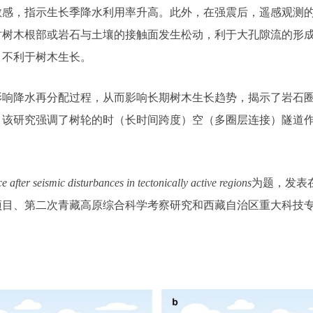
敏感，指示生长季降水利用率升高。此外，在强震后，遥感观测
时树木根部或岩石与土壤的接触面发生松动，利于大孔隙流的形
，不利于树木生长。
响降水再分配过程，从而影响长期树木生长趋势，揭示了岩石圈
，该研究强调了树轮的时（长时间跨度）空（多圈层连接）隧道
ence after seismic disturbances in tectonically active regions
为题，发表
项目、第二次青藏高原综合科学考察研究和西藏自治区重大科技