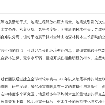
震等地质活动干扰。
地震过程释放出巨大能量。地震波引发的次
、水文条件、营养状况、竞争强度等，间接影响树木生长，导致
耦合难以分离，但对于地震干扰对全球山地森林树木生长影响的
连续性强的特点，可以记录长期环境变化信息，是研究地震干扰
取自森林边缘、竞争水平弱，且避开损伤扭曲明显的树木。这些
过程团队通过建立全球树轮年表与1900年以来地震事件的时空
的影响。研究发现，虽然地震影响具有一定的随机性与复杂性，
。在中纬度多个研究区，地震后多年平均树木生长量增加的样点
生长量普遍下降，说明地震干扰后，树木生长的长期变化与立地