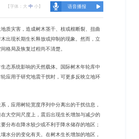
【字体：
大
中
小
】
语音播报
生地质灾害，造成树木茎干、枝或根断裂、扭曲
树木出现长期生长释放或抑制的现象。然而，立
空间格局及恢复过程尚不清楚。
对生态系统影响的天然载体。国际树木年轮库中
树轮
应用于研究地震干扰时，可更多反映立地环
联系，应用树轮宽度序列中分离出的干扰信息，
但在大空间尺度上，震后出现生长增加与减少的
主要分布在降水较少或不利于降水储存的地区；
土壤水分的变化有关。在树木生长增加的地区，