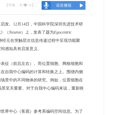
【字体：
大
中
小
】
语音播报
发。12月14日，中国科学院深圳先进技术研
元》（
Neuron
）上，发表了题为
Egocentric
神经元在突触层次信息传递过程中呈现功能聚
空间感知具有启发意义。
中表征（前后左右）。而位置细胞、网格细胞和
立在自我中心编码的计算和转换之上。围绕内侧
同场景中的不同物体的研究。例如，位置细胞在
的场景至关重要。对于自我中心编码来说，重新映
和世界中心（客观）参考系编码空间信息
。
为了