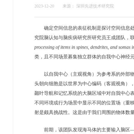
2023-12-20
来源：
深圳先进技术研究院
确定空间信息的表征机制是探讨空间信息处
究院脑认知与脑疾病研究所研究员王成团队，
processing of items in spines, dendrites, and somas in
类，且不同场景募集独立群体的自我中心神经
以自我中心（主观视角）为参考系的外部
头朝向细胞是以世界为中心编码（客观视角）
颞叶导航和记忆系统的大脑区域中对自我中心
不同环境或行为场景中显示不同的位置场（重映射
射是颇具挑战性。这是由于我们周围的物体数
前期，该
团队发现海马体的主要输入脑区