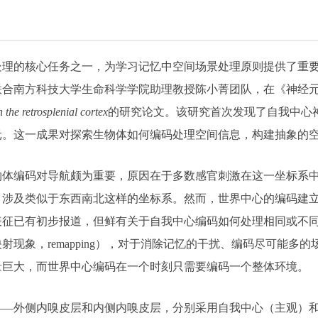
理的核心任务之一，为学习记忆中空间场景处理原则提供了重要启
联合南方科技大学生命科学学院助理教授陈小菁团队，在《神经
 the retrosplenial cortex
的研究论文。该研究首次发现了自我中心
元。这一成果对探索生物体如何编码处理空间信息，构建抽象的
物体编码对导航颇为重要，原因在于多数感官刺激在这一坐标系
，涉及类似于东西南北这样的坐标系。然而，世界中心的编码建
表征已有初步报道，但鲜有关于自我中心编码如何处理相同或不
现象，remapping），对于消除记忆的干扰、编码尽可能多
量巨大，而世界中心编码在一个时刻只需要编码一个整体环境。
——外侧内嗅皮层和内侧内嗅皮层，分别采用自我中心（主观）