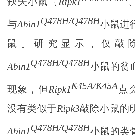
缺失小鼠（
Ripk1
Q478H/Q478H
与
Abin1
小鼠
进
鼠。研究显示，仅
敲
Q478H/Q478H
Abin1
小鼠
的贫
K45A/K45A
现象，
但
Ripk1
点
没有
类似于
Ripk3
敲除
小鼠的
Q478H/Q478H
Abin1
小鼠
的
类