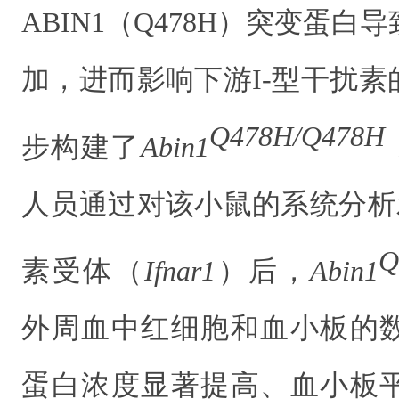
ABIN1
（
Q478H
）突变蛋白导
加，进而影响下游
I-
型干扰素
Q478H/Q478H
步
构建了
Abin1
人员通过对该小鼠的系统分析
Q
素受体（
Ifnar1
）后，
Abin1
外周血中红细胞和血小板的
蛋白
浓度显著提高
、血小板