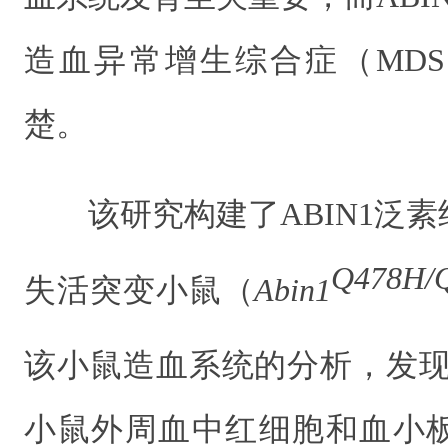
造血异常增生
综合症（
MDS
楚。
该研究构建了
ABIN1
泛素
Q478H/
失活突变小鼠（
Abin1
该小鼠造血系统的分析，
发
小鼠
外周血中红细胞
和血小