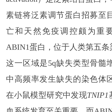
素链将泛素调节蛋白招募至
亡和天然免疫调控颇为重
ABIN1
蛋白，
位于人类第五条
这一区域是
5q
缺失类型
骨髓
中
高频率
发生缺失的染色体
在小鼠模型研究中发现
TNIP1
血系统发育至关重要，而
ABI