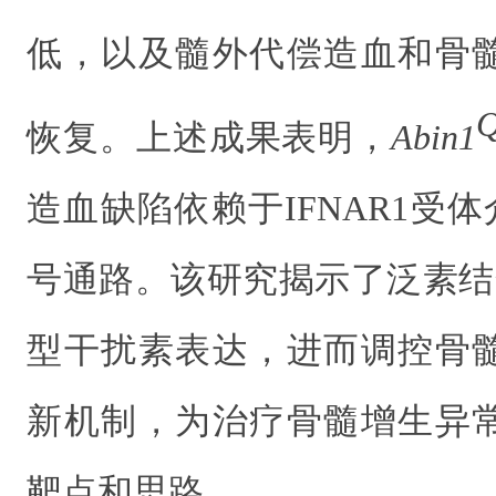
低
，以及
髓外
代偿造血和骨
恢复。上述成果
表明，
Abin1
造血缺陷
依赖于IFNAR1
受体
号
通路
。
该研究揭示了泛素结
型干扰素表达，进而调控
骨
新机制，为治疗
骨髓增生异
靶点和思路。