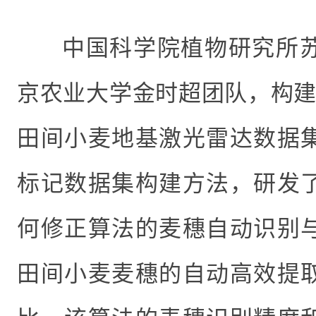
中国科学院植物研究所
京农业大学金时超团队，构
田间小麦地基激光雷达数据
标记数据集构建方法，研发
何修正算法的麦穗自动识别
田间小麦麦穗的自动高效提