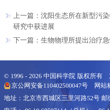
上一篇：沈阳生态所在新型污染
研究中获进展
下一篇：生物物理所提出治疗急
© 1996 -
2026
中国科学院 版权所有
京公网安备110402500047号 网站标
地址：北京市西城区三里河路52号 邮编：