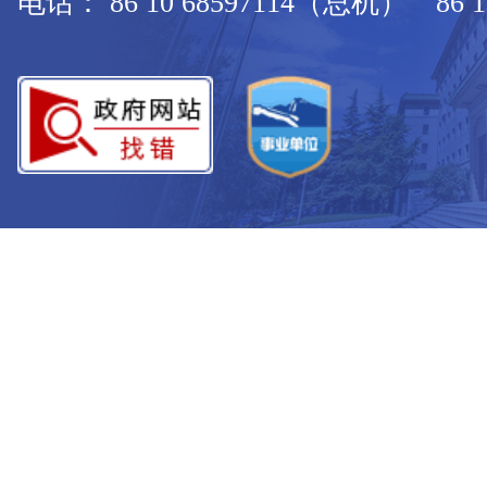
电话： 86 10 68597114（总机） 86 