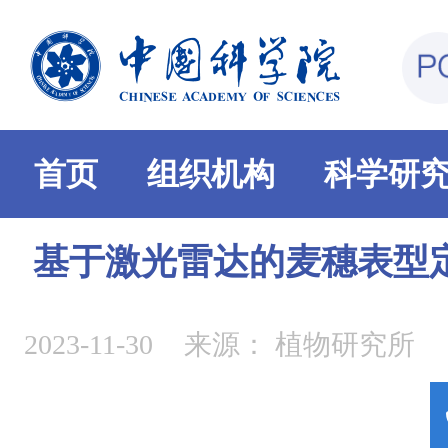
首页
组织机构
科学研
基于激光雷达的麦穗表型
2023-11-30
来源：
植物研究所