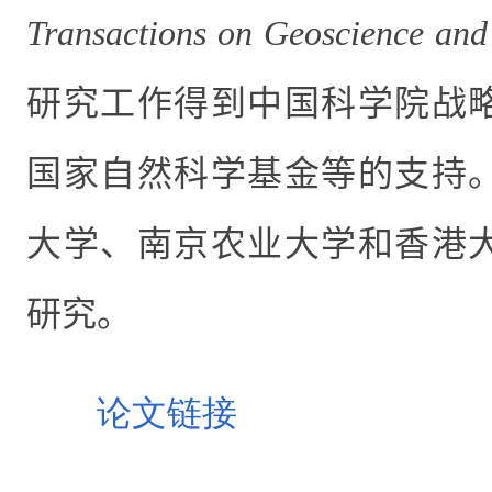
Transactions on Geoscience and
研究工作得到中国科学院战
国家自然科学基金等的支持
大学、南京农业大学和香港
研究。
论文链接