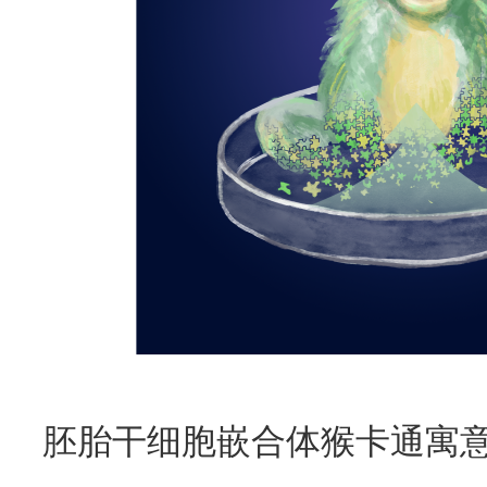
胚胎干细胞嵌合体猴卡通寓