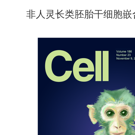
非人灵长类胚胎
干细胞嵌