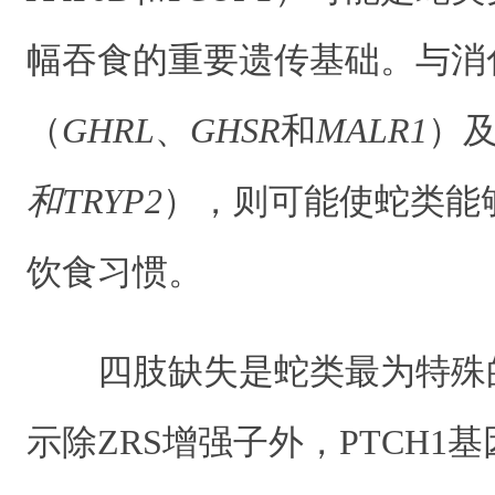
幅吞食的重要遗传基础。与消
（
GHRL
、
GHSR
和
MALR1
）
和TRYP2
），则可能使蛇类能
饮食习惯。
四肢缺失是蛇类最为特殊
示除ZRS增强子外，PTCH1