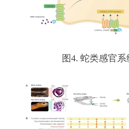
图4. 蛇类感官