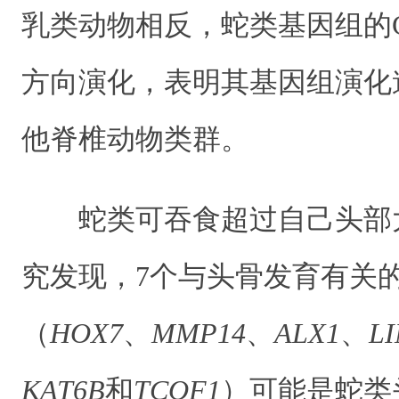
乳类动物相反，蛇类基因组的
方向演化，表明其基因组演化
他脊椎动物类群。
蛇类可吞食超过自己头部
究发现，7个与头骨发育有关
（
HOX7
、
MMP14
、
ALX1
、
L
KAT6B
和
TCOF1
）可能是蛇类