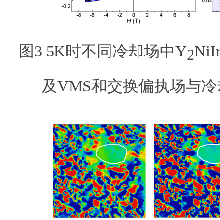
图3 5K时不同冷却场中Y
NiI
2
及VMS和交换偏执场与