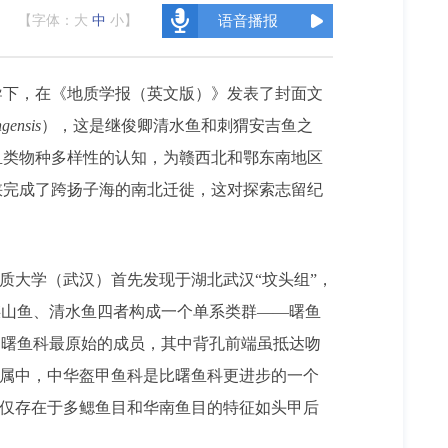
【字体：
大
中
小
】
语音播报
导下，在《地质学报（英文版）》发表了封面文
ngensis
），这是继俊卿清水鱼和刺猬安吉鱼之
鱼类物种多样性的认知，为赣西北和鄂东南地区
峡完成了跨扬子海的南北迁徙，
这
对探索志留纪
地质大学（武汉）首先发现于湖北武汉
“
坟头组
”
，
煤山鱼、清水鱼四者构成一个单系类群
——
曙鱼
是曙鱼科最原始的成员，其中背孔前端虽抵达吻
属中，中华盔甲鱼科是比曙鱼科更进步的一个
仅存在于多鳃鱼目和华南鱼目的特征如头甲后