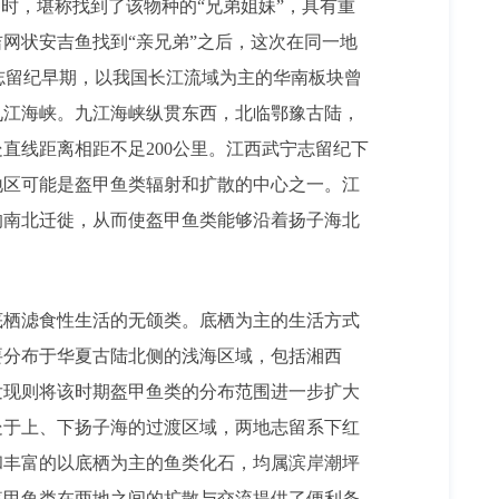
时，堪称找到了该物种的“兄弟姐妹”，具有重
网状安吉鱼找到“亲兄弟”之后，这次在同一地
志留纪早期，以我国长江流域为主的华南板块曾
九江海峡。九江海峡纵贯东西，北临鄂豫古陆，
处直线距离相距不足
200
公里
。江西武宁志留纪下
地区可能是盔甲鱼类辐射和扩散的中心之一。江
的南北迁徙，从而使盔甲鱼类能够沿着扬子海北
底栖滤食性生活的无颌类。底栖为主的生活方式
要分布于华夏古陆北侧的浅海区域，包括湘西
发现则将该时期盔甲鱼类的分布范围进一步扩大
处于上、下扬子海的过渡区域，两地志留系下红
和丰富的以底栖为主的鱼类化石，均属滨岸潮坪
盔甲鱼类在两地之间的扩散与交流提供了便利条