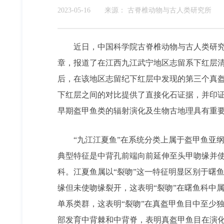
2023-05-16
来源：
古脊椎动物与古人类研究所
近日，中国科学院古脊椎动物与古人类研
章，报道了在江西九江武宁地区志留系下红层
后，在该地区志留纪下红层中发现的第三个真
下红层之间的对比提供了直接化石证据，并印
早期盔甲鱼类的辐射演化及生物古地理具有重
“九江江夏鱼”在系统分类上属于盔甲鱼亚
典型特征是中背孔前端向前延伸至头甲吻缘并
科。江夏鱼属以
“
裂吻
”
这一特征明显区别于曙
缘但未使吻缘裂开，这表明
“
裂吻
”
在曙鱼科中
单系类群，这表明
“
裂吻
”
在真盔甲鱼目中至少
部发育中背棘和中背脊，表明真盔甲鱼目在演