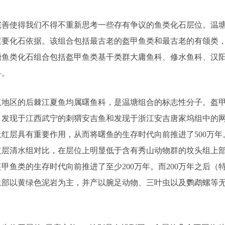
完善使得我们不得不重新思考一些存有争议的鱼类化石层位。温
重要化石依据。该组合包括最古老的盔甲鱼类和最古老的有颌类
塘鱼类化石组合包括盔甲鱼类基干类群大庸鱼科、修水鱼科、汉
科。
汉地区的后棘江夏鱼均属曙鱼科，是温塘组合的标志性分子。盔
，发现于江西武宁的刺猬安吉鱼和发现于浙江安吉唐家坞组中的
上红层具有重要作用，从而将曙鱼的生存时代向前推进了
500
万年
红层清水组对比，在层位上明显低于含有秀山动物群的坟头组上
盔甲鱼类的生存时代向前推进了至少
200
万年。而
200
万年之后（
上部以黄绿色泥岩为主，并产以腕足动物、三叶虫以及鹦鹉螺等
。