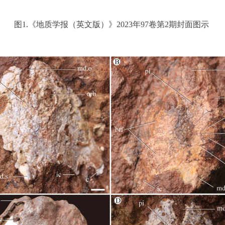
图
1.《
地质学报（英文版）》
2023
年
97
卷第
2
期封面图示