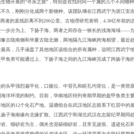
生物开展的“寻亲之旅”，特别是在找到同一个属的几个不同物种
不久，刚刚分化成两个新物种。该团队继在江西武宁为浙江安吉
且两者的直线距离不到
200
公里。古地理研究表明，
4.38
亿年前的
进一步分为上、下扬子海。两者之间存在一狭长的浅海海域
——
鄂豫古陆南侧和华夏古陆北侧，两地隔九江海峡跨海相望，最近
性最高，几乎涵盖了其他地区该组合的所有属种，说明江西武宁
盔甲鱼类可能通过上、下扬子海之间的九江海峡完成了跨扬子海
类的头甲强烈扁平化，口腹位、中背孔和眶孔均背位，是一类营
到海洋环境的制约。目前，华南地区特列奇期早期的盔甲鱼类主
等地区的
12
个化石产地。温塘组合在武汉地区志留系下红层中的
从扬子海南缘向北缘扩散。江西武宁和湖北武汉在志留纪早期同
砂岩、细砂岩为主，偶夹含泥砾细砂岩，且常见波痕、遗迹化石
均处于海底坡度极缓的近岸浅水区，这一环境背景为志留纪早期