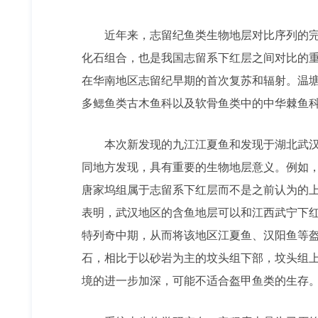
近年来，志留纪鱼类生物地层对比序列的
化石组合，也是我国志留系下红层之间对比的
在华南地区志留纪早期的首次复苏和辐射。温
多鳃鱼类古木鱼科以及软骨鱼类中的中华棘鱼
本次新发现的九江江夏鱼和发现于湖北武
同地方发现，具有重要的生物地层意义。例如
唐家坞组属于志留系下红层而不是之前认为的
表明，武汉地区的含鱼地层可以和江西武宁下
特列奇中期，从而将该地区江夏鱼、汉阳鱼等
石，相比于以砂岩为主的坟头组下部，坟头组
境的进一步加深，可能不适合盔甲鱼类的生存