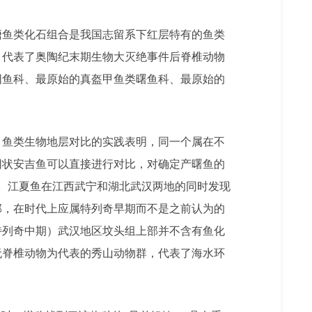
塘鱼类化石组合是我国志留系下红层特有的鱼类
，代表了奥陶纪末期生物大灭绝事件后脊椎动物
阳鱼科、最原始的真盔甲鱼类曙鱼科、最原始的
甲鱼类生物地层对比的实践表明，同一个属在不
网状安吉鱼可以直接进行对比，对确定产
曙鱼
的
。江夏鱼在江西武宁和湖北武汉两地的同时发现
部，在时代上应属特列奇早期而不是之前认为的
特列奇中期）武汉地区坟头组上部并不含有鱼化
无脊椎动物为代表的秀山动物群，代表了海水环