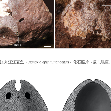
图
2.
九江江夏鱼
（
Jiangxialepis jiujiangensis
）化石照片（盖志琨摄