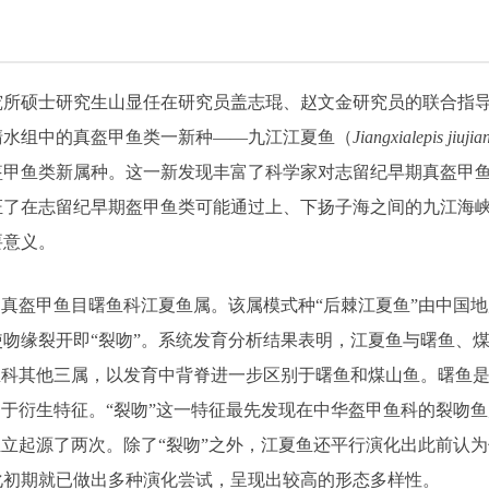
究所硕士研究生山显任在研究员盖志琨、赵文金研究员的联合指
清水组中的真盔甲鱼类一新种
——
九江江夏鱼（
Jiangxialepis jiujia
盔甲鱼类新属种。这一新发现丰富了科学家对志留纪早期真盔甲
证了
在志留纪早期盔甲鱼类可能通过上、下扬子海之间的九江海
要意义。
纲真盔甲鱼目曙鱼科江夏鱼属。该属模式种“后棘江夏鱼”由中国
使吻缘裂开即
“
裂吻
”
。系统发育分析结果表明，江夏鱼与曙鱼、
鱼科其他三属，以发育中背脊进一步区别于曙鱼和煤山鱼。曙鱼
属于衍生特征。
“
裂吻
”
这一特征最先发现在中华盔甲鱼科的裂吻鱼
独立起源了两次。除了
“
裂吻
”
之外，江夏鱼还平行演化出此前认为
化初期就已做出多种演化尝试，呈现出较高的形态多样性。