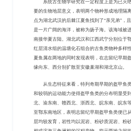
系统古生物学研究在一定程度上是为已灭绝
要的生物地层意义，表明两个物种形成地理隔离
点为湖北武汉的后棘江夏鱼找到了“亲兄弟”，
是一片广阔的海洋，被称为扬子海。该海域被
南接华夏古陆。湖北武汉和江西武宁分别位于
红层清水组的温塘化石组合的古鱼类物种多样
夏鱼属在两地的同时发现表明，在志留纪早期
缘向东、西分别扩散至安徽巢湖和湖北京山。
从生态特征来看，特列奇期早期的盔甲鱼
和较弱的运动能力使得盔甲鱼类的分布明显受
北、渝东南、赣西北、浙西北、皖东南、皖东
至鄂东南地区，表明志留纪早期盔甲鱼类便已
层均较发育，岩性均以泥岩、粉砂质泥岩、粉
相或滨海三角洲相的沉积产物，指示两地之间