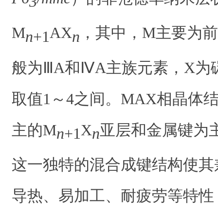
3
M
AX
，其中，M主要为前
n
+1
n
般为ⅢA和ⅣA主族元素，X为
取值1～4之间。MAX相晶体
主的M
X
亚层和金属键为
n
+1
n
这一独特的混合成键结构使其
导热、易加工、耐疲劳等特性