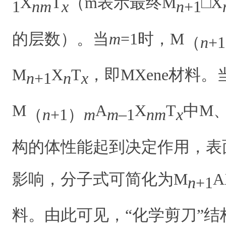
X
T
（m表示最终M
□X
1
nm
x
n
+1
的层数）。当
m
=1时，M
（
n
+
M
X
T
，即MXene材料。
n
+1
n
x
M
A
X
T
中M
（
n
+1）
m
m
–1
nm
x
构的体性能起到决定作用，表
影响，分子式可简化为M
A
n
+1
料。由此可见，“化学剪刀”