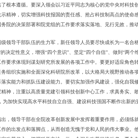
供了根本遵循。要深入领会以习近平同志为核心的党中央对科技
批示精神，切实增强科技报国的责任感、抢占科技制高点的使命
国务院的决策部署和院党组的工作要求落实落地、见行见效，推
局级领导干部队伍的生力军，新任领导人员要尽快成长为一名合
”的决定性意义，增强“四个意识”、坚定“四个自信”、做到“两
工作要求体现到谋划研究所发展的各项工作中。要更好适应角色
任务组织实施和全面深化科研院所改革，以大格局大视野推动各
革落实能力和抓队伍建设能力。要切实加强作风建设，强化自我
家精神，注重以高质量党建引领科技创新中心工作，求真务实、敢
标，为加快实现高水平科技自立自强、建设科技强国不断作出新的
指出，领导干部在全院改革创新发展中发挥着重要作用，必须练
工作的出发点和落脚点，从而创造无愧于党和人民的伟大事业。