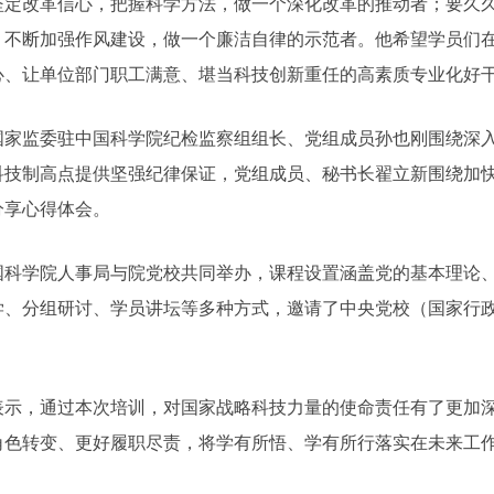
坚定改革信心，把握科学方法，做一个深化改革的推动者；要久
，不断加强作风建设，做一个廉洁自律的示范者。他希望学员们
心、让单位部门职工满意、堪当科技创新重任的高素质专业化好
国家监委驻中国科学院纪检监察组组长、党组成员孙也刚围绕深
科技制高点提供坚强纪律保证，党组成员、秘书长翟立新围绕加
分享心得体会。
国科学院人事局与院党校共同举办，课程设置涵盖党的基本理论
学、分组研讨、学员讲坛等多种方式，邀请了中央党校（国家行
。
表示，通过本次培训，对国家战略科技力量的使命责任有了更加
角色转变、更好履职尽责，将学有所悟、学有所行落实在未来工