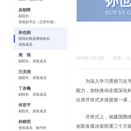
孙也
吴朝晖
SUN YE 
副院长、
党组副书记（正部长级）
孙也刚
驻院纪检监察组组长、
党组成员
周 琪
2024年11月26日
来源：
人
副院长、党组成员
汪克强
副院长、党组成员
为深入学习贯彻习近
丁赤飚
能力，加快推动全面深化科
副院长、党组成员
出席开班式并讲授第一课
何宏平
副院长、党组成员
开班式上，侯建国围
孙晓明
创新发展决策部署三个方
党组成员、秘书长