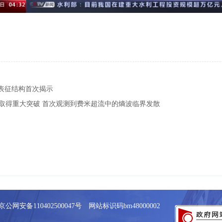
表征结构首次揭示
取得重大突破 首次观测到费米超流中的熵波临界发散
京公网安备110402500047号 网站标识码bm48000002