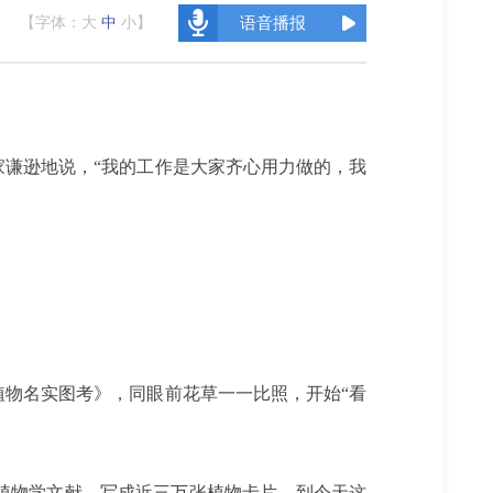
【字体：
大
中
小
】
语音播报
家谦逊地说，“我的工作是大家齐心用力做的，我
物名实图考》，同眼前花草一一比照，开始“看
植物学文献，写成近三万张植物卡片，到今天这