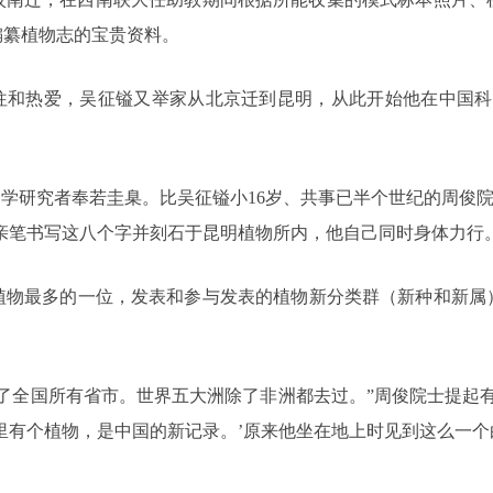
编纂植物志的宝贵资料。
的向往和热爱，吴征镒又举家从北京迁到昆明，从此开始他在中国
物学研究者奉若圭臬。比吴征镒小16岁、共事已半个世纪的周俊院
亲笔书写这八个字并刻石于昆明植物所内，他自己同时身体力行。
物最多的一位，发表和参与发表的植物新分类群（新种和新属）
。
遍了全国所有省市。世界五大洲除了非洲都去过。”周俊院士提起
里有个植物，是中国的新记录。’原来他坐在地上时见到这么一