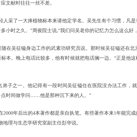
对应文献时往往一丝不差。
年轻人采了一大捧植物标本来请他定学名。吴先生有个习惯，凡是
多小时之久。”周俊院士说,“我们问吴老你的记忆力怎么这么好
跟随在吴征镒身边工作的武素功研究员说。那时候吴征镒还在北
看标本。晚上电话比较多，他有时候就把电话搁一边。“正是他
3名弟子之一。他记得有一段时间吴征镒住在医院没办法工作，就
点时间做学问……他是那种沉下来的人。”
2000年后出的4本著作都是亲自执笔。有些著作本来1年能完
物地理与生态学研究室副主任彭华说。