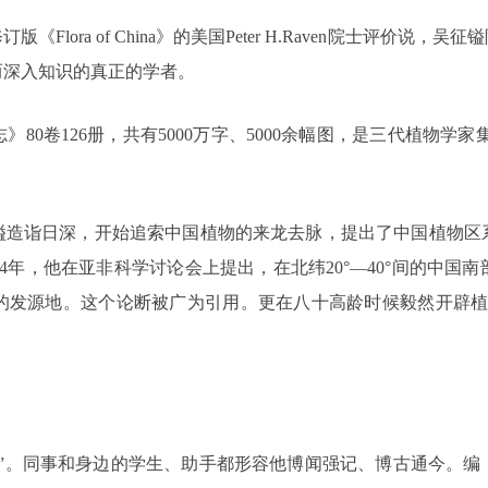
lora of China》的美国Peter H.Raven院士评价
而深入知识的真正的学者。
80卷126册，共有5000万字、5000余幅图，是三代植物学家
镒造诣日深，开始追索中国植物的来龙去脉，提出了中国植物区
4年，他在亚非科学讨论会上提出，在北纬20°―40°间的中
的发源地。这个论断被广为引用。更在八十高龄时候毅然开辟植
典”。同事和身边的学生、助手都形容他博闻强记、博古通今。编