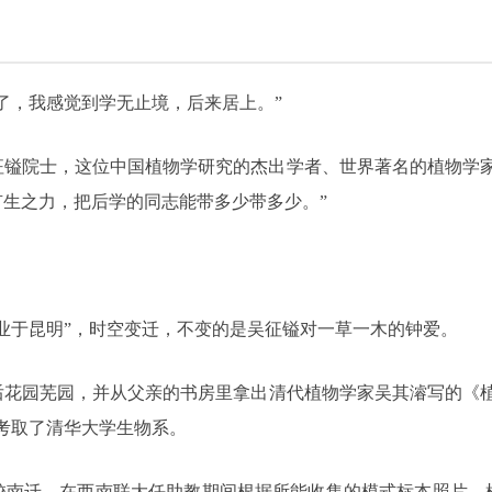
岁了，我感觉到学无止境，后来居上。”
吴征镒院士，这位中国植物学研究的杰出学者、世界著名的植物学
生之力，把后学的同志能带多少带多少。”
业于昆明”，时空变迁，不变的是吴征镒对一草一木的钟爱。
后花园芜园，并从父亲的书房里拿出清代植物学家吴其濬写的《植
并考取了清华大学生物系。
校南迁，在西南联大任助教期间根据所能收集的模式标本照片、