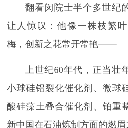
翻看闵院士半个多世纪
让人惊叹：他像一株枝繁叶
梅，创新之花常开常艳——
上世纪60年代，正当壮
小球硅铝裂化催化剂、微球
酸硅藻土叠合催化剂、铂重
新中国在石油炼制方面的燃眉