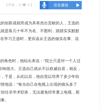
【字体：
大
中
小
】
语音播报
的创新成就而成为具有杰出贡献的人，王选的
成就是靠几十年不为名、不图利，踏踏实实默默
者在学习王选时，更应该从王选的做实在事、说
的角色时，他站出来说：“院士只是对一个人过
影响很大。王选自己就从不以权威自居，相反，
要，于是，从此以后，他自觉以培养了多少年轻
情地说：“每当自己在电视上出现的镜头多了
于担任非学术职务，无法避免经常要上电视，那
同事。