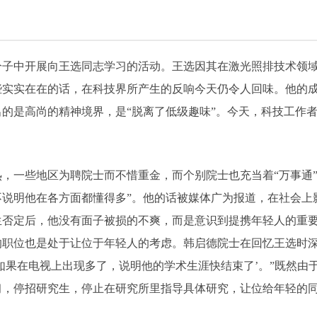
中开展向王选同志学习的活动。王选因其在激光照排技术领域
些实实在在的话，在科技界所产生的反响今天仍令人回味。他的
的是高尚的精神境界，是“脱离了低级趣味”。今天，科技工作
一些地区为聘院士而不惜重金，而个别院士也充当着“万事通”
不说明他在各方面都懂得多”。他的话被媒体广为报道，在社会上
生否定后，他没有面子被损的不爽，而是意识到提携年轻人的重
的职位也是处于让位于年轻人的考虑。韩启德院士在回忆王选时深
如果在电视上出现多了，说明他的学术生涯快结束了’。”既然由
习，停招研究生，停止在研究所里指导具体研究，让位给年轻的