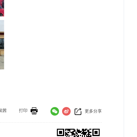
侯茜
打印
更多分享