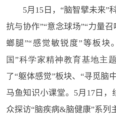
5
月
15
日，“脑智擘未来”
抗与协作”“意念球场”“力量召
螂腿”“感觉敏锐度”等板块
国”科学家精神教育基地主
了
“躯体感觉”板块、“寻觅脑
马鱼知识小课堂。
5
月
17
日，
众探访“脑疾病
&
脑健康”系列