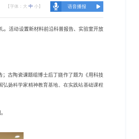
【字体：
大
中
小
】
语音播报
礼。
活动设置新材料前沿科普报告、实验室开放
告；
古陶瓷课题组博士后丁娆作了题为《用科技
国弘扬科学家精神教育基地。
在实践站基础课程
围。