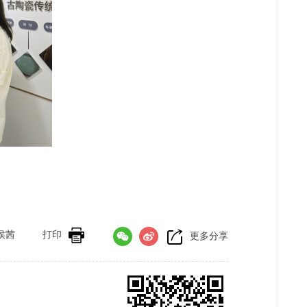
侯茜
打印
更多分享