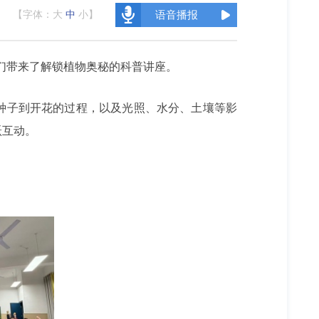
【字体：
大
中
小
】
语音播报
学们带来了解锁植物奥秘的科普讲座。
种子到开花的过程，以及光照、水分、土壤等影
跃互动。