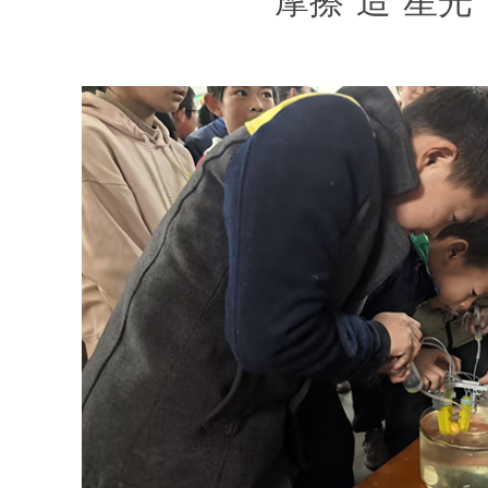
“摩擦‘造’星光