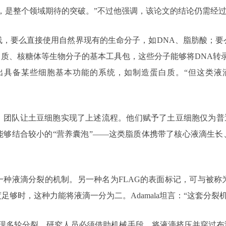
，是整个领域期待的突破。”不过他强调，该论文的结论仍需经
线，要么直接使用自然界现有的生命分子，如DNA、脂肪酸；要
白质、核糖体等生物分子的基本工具包，这些分子能够将DNA转
出具备某些细胞基本功能的系统，如制造蛋白质。“但这类液
团队让土豆细胞实现了上述流程。他们赋予了土豆细胞仅为普通
够结合较小的“营养囊泡”——这类脂质体携带了核心液滴生长
一种液滴分裂的机制。另一种名为FLAG的表面标记，可与被称
够时，这种力能将液滴一分为二。Adamala坦言：“这套分裂
想要实现多轮分裂，研究人员必须借助机械手段，将液滴挤压并穿过