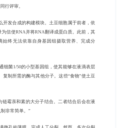
过同行评审。
么开发合成的构建模块。土豆细胞属于前者，依
录为信使RNA并将RNA翻译成蛋白质。此前，其
滴始终无法依靠自身基因组摄取营养、完成分
细菌1/50的小型基因组，使其能够在液滴表层
、复制所需的酶与其他分子。这些“食物”使土豆
为链霉亲和素的大分子结合。二者结合后会在液
机制非常简单。”
布满微孔的薄膜，完成人工分裂。然而，多次分裂