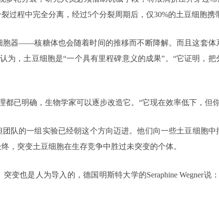
裂过程中完全分离，经过5个分裂周期后，仅30%的土豆细胞携
细胞器——核糖体也会随着时间的推移而不断降解。而且这套体
dy仍认为，土豆细胞是“一个具有里程碑意义的成果”。“它证明
用机理都已明确，生物学家可以逐步改造它。“它现在效率低下，但
但团队的一组实验已经朝这个方向迈进。他们向一些土豆细胞中
最终，突变土豆细胞在生存竞争中胜过未突变的个体。
也是人为导入的，德国明斯特大学的Seraphine Wegne