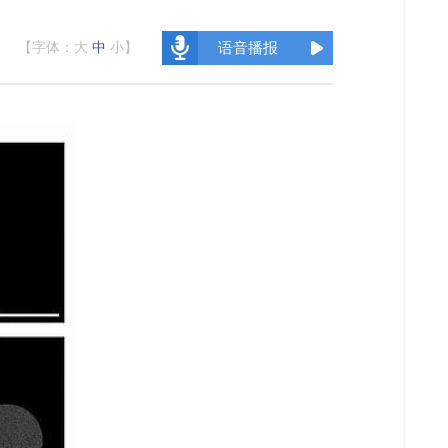
【字体：
大
中
小
】
语音播报