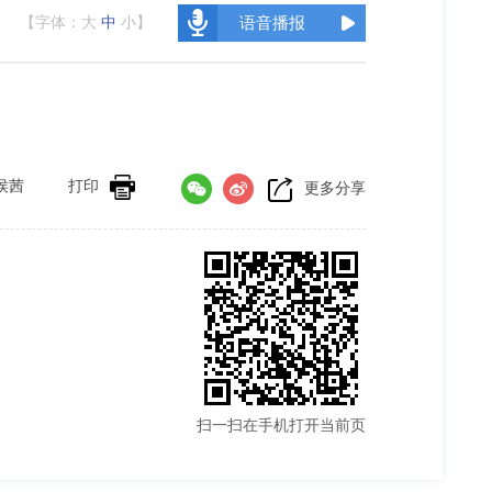
【字体：
大
中
小
】
语音播报
侯茜
打印
更多分享
扫一扫在手机打开当前页