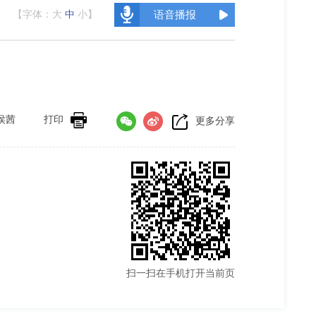
【字体：
大
中
小
】
语音播报
侯茜
打印
更多分享
扫一扫在手机打开当前页