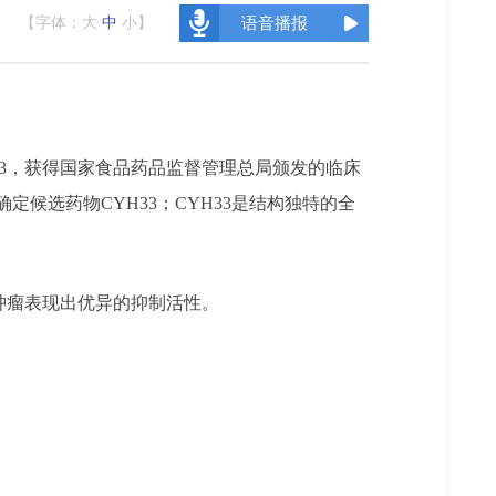
【字体：
大
中
小
】
语音播报
33，获得国家食品药品监督管理总局颁发的临床
候选药物CYH33；CYH33是结构独特的全
肿瘤表现出优异的抑制活性。