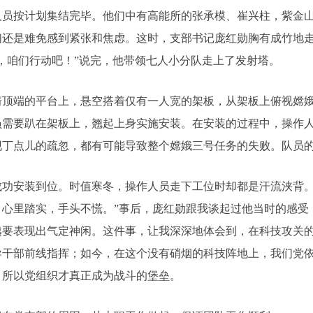
按计划集结完毕。他们中有高能所的张承模、崔兴柱，紫金山
还是难免感到紧张和焦虑。这时，支部书记庞红勋胸有成竹地走
，咱们行动吧！”说完，他带领七人小分队走上了发射塔。
顶端的平台上，悬空搭着仅有一人宽的架板，从架板上俯视嫦娥
员需要趴在架板上，翘起上身实施安装。在安装的过程中，操作
现丁点儿的疏忽，都有可能导致整个嫦娥三号任务的失败。队员
安装到位。时值寒冬，操作人员走下工位时却都是汗流浃背。
，心里踏实，手头不慌。”事后，庞红勋跟我谈起过他当时的感受
越要表现出气定神闲。这件事，让我深深地体会到，在科技攻关
导干部前线指挥；如今，在这个没有硝烟的科技阵地上，我们党
，所以党组织才真正成为战斗的堡垒。