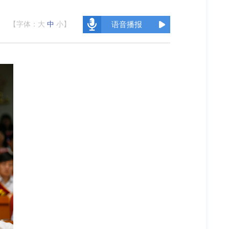
【字体：
大
中
小
】
语音播报