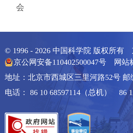
会
© 1996 -
2026
中国科学院 版权所有
京公网安备110402500047号 网站标
地址：北京市西城区三里河路52号 邮编：
电话： 86 10 68597114（总机） 86 