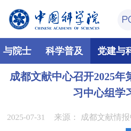
部与院士
科学普及
党建与
成都文献中心召开2025
习中心组学
2025-07-31
来源：
成都文献情报