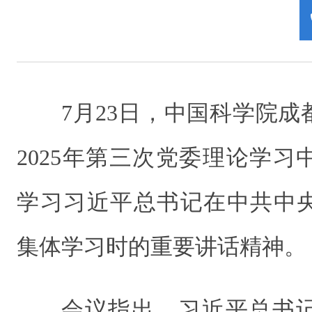
7月23日，中国科学院
2025年第三次党委理论学
学习习近平总书记在中共中
集体学习时的重要讲话精神。
会议指出，习近平总书