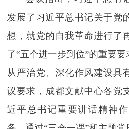
发展了习近平总书记关于党
想，就党的自我革命进行了
了“五个进一步到位”的重要
从严治党、深化作风建设具
议要求，
成都文献中心
各党
近平总书记重要讲话精神作
务，通过“三会一课”和主题