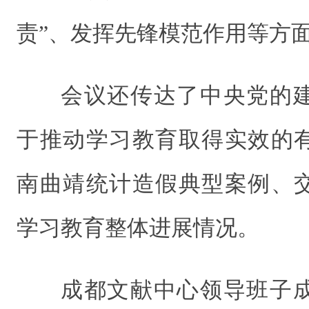
责”、发挥先锋模范作用等方
会议还传达了中央党的
于推动学习教育取得实效的
南曲靖统计造假典型案例、
学习教育整体进展情况。
成都文献中心
领导班子