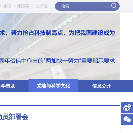
/
邮箱
/
无障碍
/
关怀版
党建与科学文化
科学普及
信息公开
动员部署会