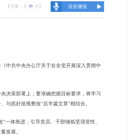
【字体：
大
中
小
】
语音播报
习《中共中央办公厅关于在全党开展深入贯彻中
中央决策部署上；要准确把握目标要求，将学习
、与抓好巡视整改“后半篇文章”相结合。
改”一体推进，引导党员、干部锤炼坚强党性、
质量发展。