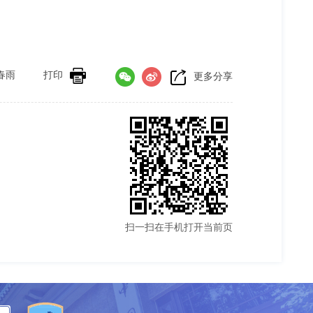
春雨
打印
更多分享
扫一扫在手机打开当前页