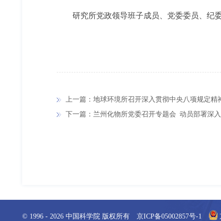
研究所党政领导班子成员、党委委员、纪
上一篇：地球环境所召开深入贯彻中央八项规定精
下一篇：兰州化物所党委召开专题会 动员部署深
© 1996 -
2026
中国科学院 版权所有
京ICP备05002857号-1